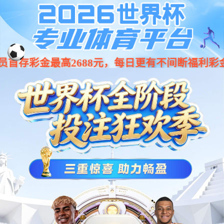
jiuyou.com·(中国区)官方网站
001266
股票
代码
按键面板
ePad-I 按键面板
ePad系列
卓越的防尘防水能力