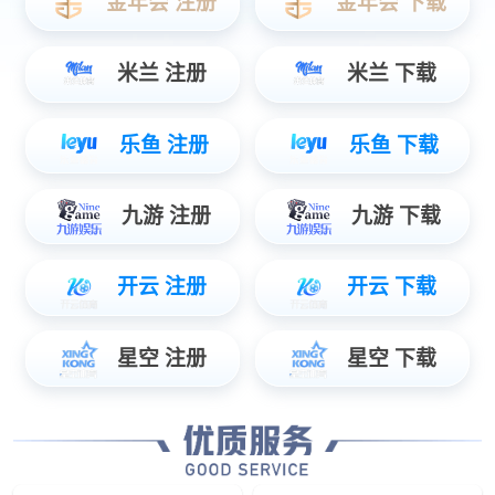
2025-11-26
jiuyou.com-电促会召开第五届理事会第四次会议
了解更多
2025-11-26
jiuyou.com-海关总署：前三季度“新三样”出口
增速达两位数
了解更多