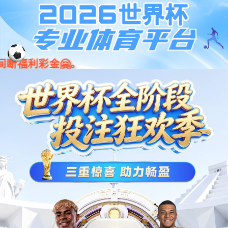
jiuyou.com·(中国区)官方网站
001266
股票
代码
三电系统
电池
动力电池标准N箱